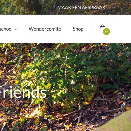
MAAK EEN AFSPRAAK
school
Wondercomité
Shop
0
Friends