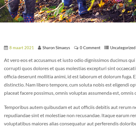
8 maart 2021
Sharon Simaeys
0 Comment
Uncategorized
At vero eos et accusamus et iusto odio dignissimos ducimus qui
corrupti quos dolores et quas molestias excepturi sint occaecati
officia deserunt mollitia animi, id est laborum et dolorum fuga. 
distinctio. Nam libero tempore, cum soluta nobis est eligendi 
placeat facere possimus, omnis voluptas assumenda est, omnis 
Temporibus autem quibusdam et aut officiis debitis aut rerum ne
repudiandae sint et molestiae non recusandae. Itaque earum reru
voluptatibus maiores alias consequatur aut perferendis doloribu