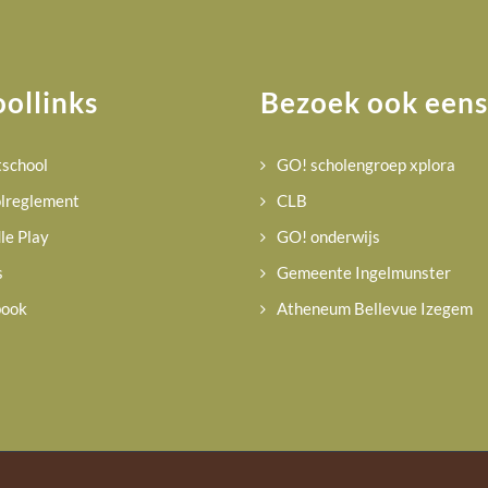
ollinks
Bezoek ook eens
school
GO! scholengroep xplora
lreglement
CLB
le Play
GO! onderwijs
s
Gemeente Ingelmunster
book
Atheneum Bellevue Izegem