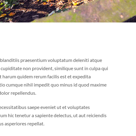
 blanditiis praesentium voluptatum deleniti atque
 cupiditate non provident, similique sunt in culpa qui
Et harum quidem rerum facilis est et expedita
optio cumque nihil impedit quo minus id quod maxime
dolor repellendus.
cessitatibus saepe eveniet ut et voluptates
m hic tenetur a sapiente delectus, ut aut reiciendis
s asperiores repellat.