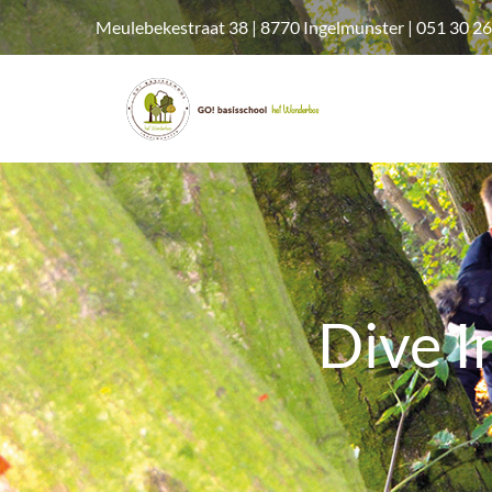
Meulebekestraat 38 | 8770 Ingelmunster | 051 30 26
Dive I